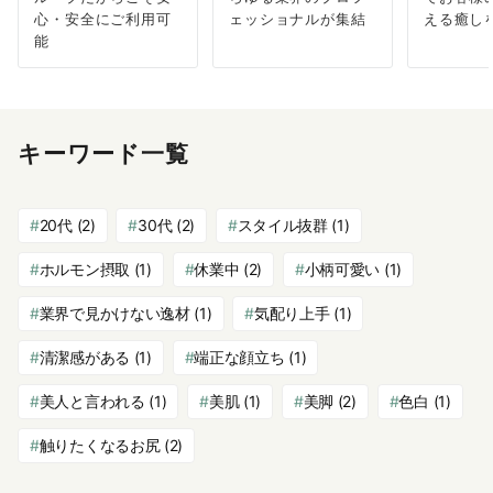
心・安全にご利用可
ェッショナルが集結
える癒し
能
キーワード一覧
20代
(2)
30代
(2)
スタイル抜群
(1)
ホルモン摂取
(1)
休業中
(2)
小柄可愛い
(1)
業界で見かけない逸材
(1)
気配り上手
(1)
清潔感がある
(1)
端正な顔立ち
(1)
美人と言われる
(1)
美肌
(1)
美脚
(2)
色白
(1)
触りたくなるお尻
(2)