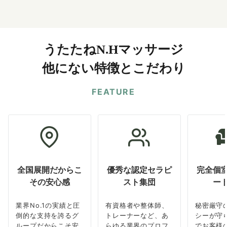
うたたねN.Hマッサージ
他にない特徴とこだわり
FEATURE
全国展開だからこ
優秀な認定セラピ
完全個
その安心感
スト集団
ー
業界No.1の実績と圧
有資格者や整体師、
秘密厳守
倒的な支持を誇るグ
トレーナーなど、あ
シーが守
ループだからこそ安
らゆる業界のプロフ
でお客様