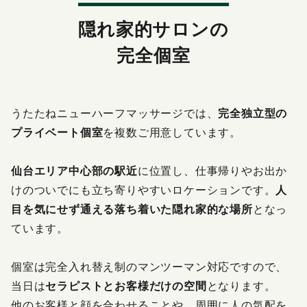
X（旧Twitter）の表示不具合について
隠れ家的サロンの
完全個室
うたたねニューハーフマッサージでは、
完全独立型の
プライベート個室
を複数ご用意しています。
仙台エリア中心部の駅近
に位置し、仕事帰りやお出か
けのついでにも立ち寄りやすいロケーションです。
人
目を気にせず通える落ち着いた隠れ家的な場所
となっ
ています。
個室は完全入れ替え制のマンツーマン対応ですので、
当日は
セラピストとお客様だけの空間
となります。
他のお客様と顔を合わせることや、周囲に人の気配を