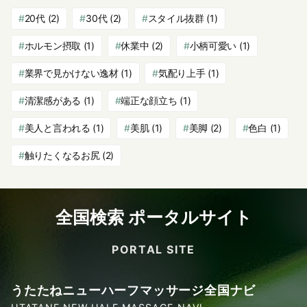
20代
(2)
30代
(2)
スタイル抜群
(1)
ホルモン摂取
(1)
休業中
(2)
小柄可愛い
(1)
業界で見かけない逸材
(1)
気配り上手
(1)
清潔感がある
(1)
端正な顔立ち
(1)
美人と言われる
(1)
美肌
(1)
美脚
(2)
色白
(1)
触りたくなるお尻
(2)
全国検索 ポータルサイト
PORTAL SITE
うたたねニューハーフマッサージ全国ナビ