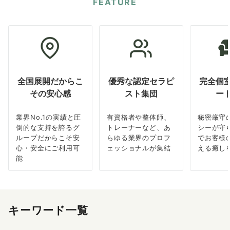
FEATURE
全国展開だからこ
優秀な認定セラピ
完全個
その安心感
スト集団
ー
業界No.1の実績と圧
有資格者や整体師、
秘密厳守
倒的な支持を誇るグ
トレーナーなど、あ
シーが守
ループだからこそ安
らゆる業界のプロフ
でお客様
心・安全にご利用可
ェッショナルが集結
える癒し
能
キーワード一覧