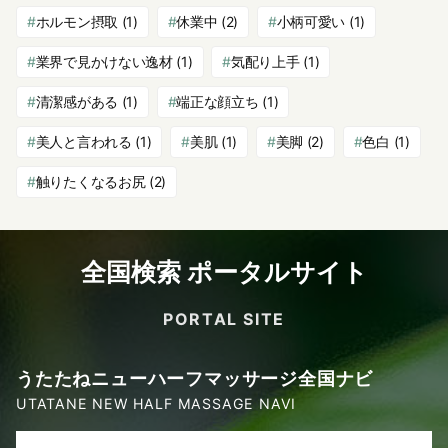
ホルモン摂取
(1)
休業中
(2)
小柄可愛い
(1)
業界で見かけない逸材
(1)
気配り上手
(1)
清潔感がある
(1)
端正な顔立ち
(1)
美人と言われる
(1)
美肌
(1)
美脚
(2)
色白
(1)
触りたくなるお尻
(2)
全国検索 ポータルサイト
PORTAL SITE
うたたねニューハーフマッサージ全国ナビ
UTATANE NEW HALF MASSAGE NAVI