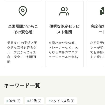
全国展開だからこ
優秀な認定セラピ
完全個
その安心感
スト集団
ー
業界No.1の実績と圧
有資格者や整体師、
秘密厳守
倒的な支持を誇るグ
トレーナーなど、あ
シーが守
ループだからこそ安
らゆる業界のプロフ
でお客様
心・安全にご利用可
ェッショナルが集結
える癒し
能
キーワード一覧
20代
(2)
30代
(2)
スタイル抜群
(1)